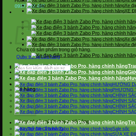
Hotline
Xe đạ
0937.222.487
XE Đ
Xe đi
Xe đi
Chưa có sản phẩm trong giỏ hàng.
Quay trở lại cửa hàng
Tra
Tìm
Giớ
kiếm:
Hư
HƯỚNG D
Giỏ hàng
PHƯƠNG 
CHÍNH SÁ
CHÍNH SÁ
CHÍNH SÁ
CHÍNH SÁ
Chưa có sản phẩm trong giỏ hàng.
Tin
Quay trở lại cửa hàng
Sale sốc
SỬA XE Đ