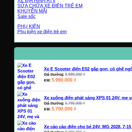
XE ĐỊA HÌNH ATV
SỬA CHỮA XE ĐIỆN TRẺ EM
KHUYỄN MÃI
Sale sốc
PHỤ KIỆN
Phụ kiện xe điện trẻ em
Xe E Scooter điện E02 gấp gọn, có ghế ngồ
8.990.000
₫
Giá thường:
5.990.000
₫
KM:
Xe xuồng điện phát sáng XPS 01 24V, mẹ và
6.790.000
₫
Giá thường:
5.790.000
₫
KM:
Xe cào cào điện cho bé 24V, MG 2028, 7-15 