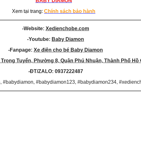
BABY DIAMON
Xem tại trang:
Chính sách bảo hành
-Website:
Xedienchobe.com
-Youtube:
Baby Diamon
-Fanpage:
Xe điện cho bé Baby Diamon
 Trọng Tuyển, Phường 8, Quận
Phú Nhuận, Thành Phố Hồ 
-ĐT/ZALO: 0937222487
, #babydiamon, #babydiamon123, #babydiamon234, #xedien