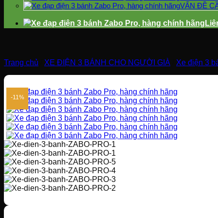
VẤN ĐỀ C
Liê
Trang chủ
/
XE ĐIỆN 3 BÁNH CHO NGƯỜI GIÀ
/
Xe điện 3 b
-11%