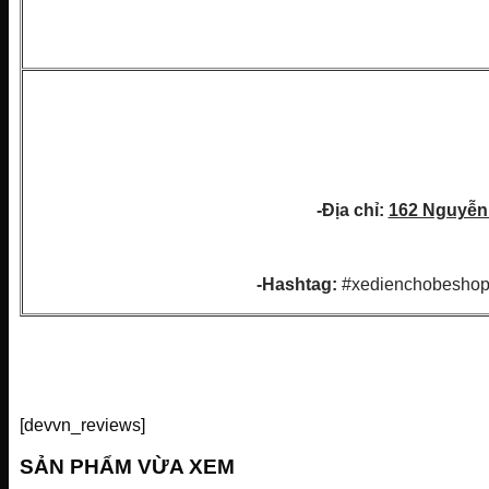
-Địa chỉ:
162 Nguyễn
-Hashtag:
#xedienchobeshop
[devvn_reviews]
SẢN PHẨM VỪA XEM