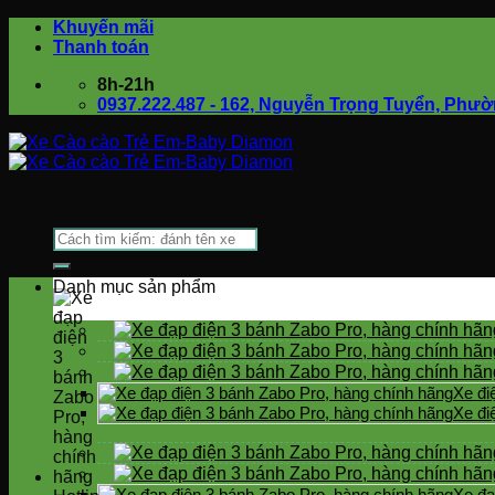
Bỏ
Khuyến mãi
qua
Thanh toán
nội
8h-21h
dung
0937.222.487 - 162, Nguyễn Trọng Tuyển, Phư
Tìm
kiếm:
Danh mục sản phẩm
Xe đi
Xe đi
Xe đạ