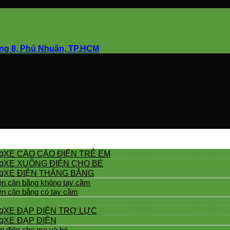
ờng 8, Phú Nhuận, TP.HCM
XE CÀO CÀO ĐIỆN TRẺ EM
XE XUỒNG ĐIỆN CHO BÉ
XE ĐIỆN THĂNG BẰNG
ện cân bằng không tay cầm
ện cân bằng có tay cầm
XE ĐẠP ĐIỆN TRỢ LỰC
XE ĐẠP ĐIỆN
p điện cho mẹ và bé