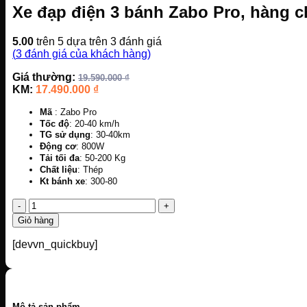
Xe đạp điện 3 bánh Zabo Pro, hàng 
5.00
trên 5 dựa trên
3
đánh giá
(
3
đánh giá của khách hàng)
Giá thường:
19.590.000
₫
KM:
17.490.000
₫
Mã
: Zabo Pro
Tốc độ
: 20-40 km/h
TG sử dụng
: 30-40km
Động cơ
: 800W
Tải tối đa
: 50-200 Kg
Chất liệu
: Thép
Kt bánh xe
: 300-80
Xe
đạp
Giỏ hàng
điện
3
[devvn_quickbuy]
bánh
Zabo
Pro,
hàng
chính
Mô tả sản phẩm