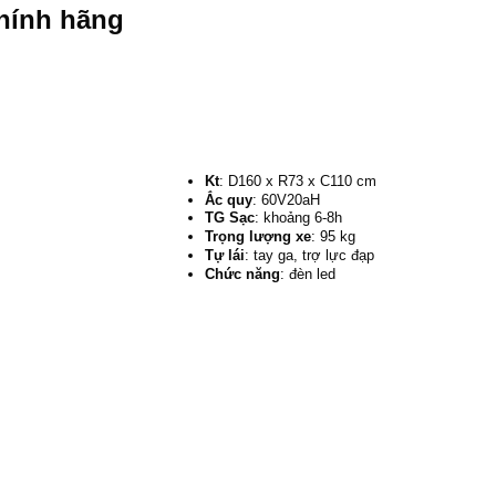
chính hãng
Kt
: D160 x R73 x C110 cm
Ắc quy
: 60V20aH
TG Sạc
: khoảng 6-8h
Trọng lượng xe
: 95 kg
Tự lái
: tay ga, trợ lực đạp
Chức năng
: đèn led