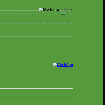
Giỏ hàng /
0
₫