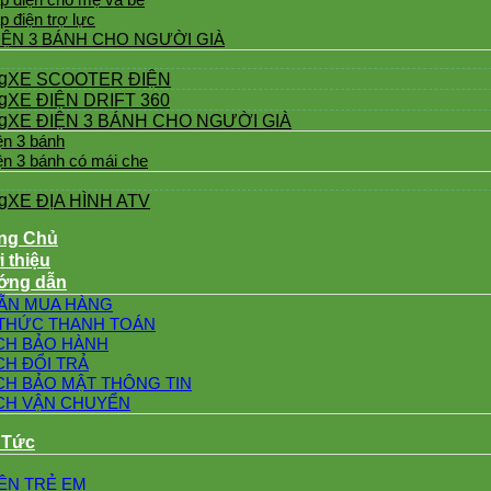
p điện trợ lực
IỆN 3 BÁNH CHO NGƯỜI GIÀ
XE SCOOTER ĐIỆN
XE ĐIỆN DRIFT 360
XE ĐIỆN 3 BÁNH CHO NGƯỜI GIÀ
ện 3 bánh
ện 3 bánh có mái che
XE ĐỊA HÌNH ATV
ng Chủ
i thiệu
ớng dẫn
ẪN MUA HÀNG
THỨC THANH TOÁN
CH BẢO HÀNH
CH ĐỔI TRẢ
CH BẢO MẬT THÔNG TIN
CH VẬN CHUYỂN
 Tức
IỆN TRẺ EM