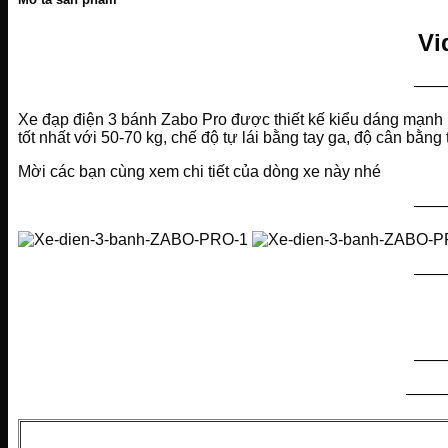
hãng
số
Vi
lượng
——
Xe đạp điện 3 bánh Zabo Pro được thiết kế kiểu dáng mạnh m
tốt nhất với 50-70 kg, chế độ tự lái bằng tay ga, độ cân bằn
Mời các bạn cùng xem chi tiết của dòng xe này nhé
——
——
——
——