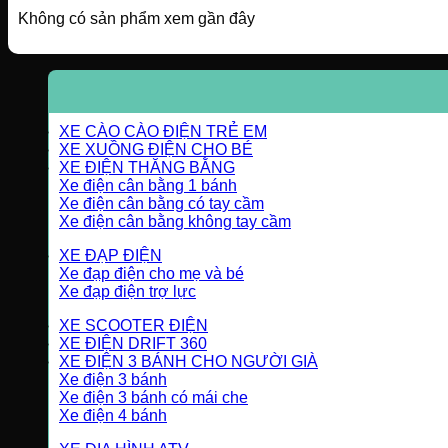
Không có sản phẩm xem gần đây
XE CÀO CÀO ĐIỆN TRẺ EM
XE XUỒNG ĐIỆN CHO BÉ
XE ĐIỆN THĂNG BẰNG
Xe điện cân bằng 1 bánh
Xe điện cân bằng có tay cầm
Xe điện cân bằng không tay cầm
XE ĐẠP ĐIỆN
Xe đạp điện cho mẹ và bé
Xe đạp điện trợ lực
XE SCOOTER ĐIỆN
XE ĐIỆN DRIFT 360
XE ĐIỆN 3 BÁNH CHO NGƯỜI GIÀ
Xe điện 3 bánh
Xe điện 3 bánh có mái che
Xe điện 4 bánh