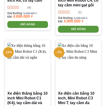
inch A8, có tay cầm
inch Mini Robot C4, có
tay cầm mini gạt gối
(4)
(1)
Được xếp
Giá thường:
5.190.000
₫
4.690.000
₫
hạng
4.75
5
KM:
Được xếp
Giá thường:
5.490.000
₫
sao
4.990.000
₫
hạng
5.00
5
KM:
GIỎ HÀNG
sao
GIỎ HÀNG
-12%
-7%
Xe điện thăng bằng 10
Xe điện cân bằng 10
inch Mini Robot C1
inch, Mini Robot C3
(K4), tay cầm dài và
Mini T, tay cầm đa