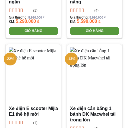
ngắn
năng
(1)
(4)
Được xếp
Được xếp
Giá thường:
Giá thường:
5.990.000
₫
5.990.000
₫
5.290.000
₫
5.590.000
₫
hạng
5.00
5
hạng
4.75
5
KM:
KM:
sao
sao
GIỎ HÀNG
GIỎ HÀNG
-22%
-13%
Xe điện E scooter Mijia
Xe điện cân bằng 1
E1 thế hệ mới
bánh DK Macwhel tải
trọng lớn
(1)