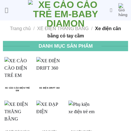
Bỏ
qua
nội
dung
Trang chủ
/
XE ĐIỆN THĂNG BẰNG
/
Xe điện cân
bằng có tay cầm
DANH MỤC SẢN PHẨM
XE CÀO CÀO ĐIỆN TRẺ
XE ĐIỆN DRIFT 360
EM