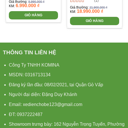
(1)
Được xếp
Giá thường:
8.990.000
₫
6.990.000
₫
hạng
5.00
5
KM:
Được xếp
Giá thường:
21.900.000
₫
sao
18.990.000
₫
hạng
5.00
5
KM:
GIỎ HÀNG
sao
GIỎ HÀNG
THÔNG TIN LIÊN HỆ
Công Ty TNHH KOMINA
MSDN: 0316713134
Đăng ký lần đầu: 08/02/2021, tại Quận Gò Vấp
Người đại diện: Đặng Duy Khánh
Email: xedienchobe123@gmail.com
ĐT: 0937222487
Showroom trưng bày: 162 Nguyễn Trọng Tuyển, Phường