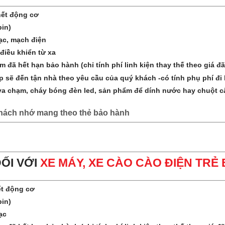
chết động cơ
pin)
ạc, mạch điện
điều khiển từ xa
đã hết hạn bảo hành (chỉ tính phí linh kiện thay thế theo giá đã
sẽ đến tận nhà theo yêu cầu của quý khách -có tính phụ phí đi 
chạm, cháy bóng đèn led, sản phẩm để dính nước hay chuột cắn
hách nhớ mang theo thẻ bảo hành
Đ
ỐI VỚI
XE MÁY, XE CÀO CÀO ĐIỆN TRẺ
ết động cơ
pin)
ạc