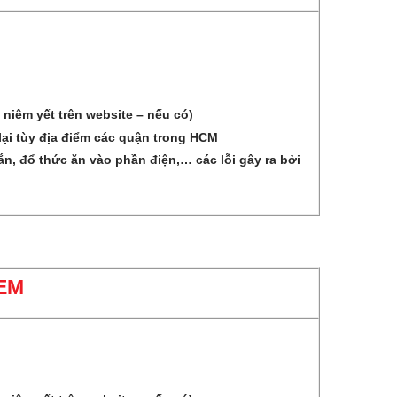
 niêm yết trên website – nếu có)
lại tùy địa điểm các quận trong HCM
, đổ thức ăn vào phần điện,… các lỗi gây ra bởi
 EM