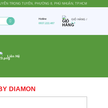
 NGUYỄN TRỌNG TUYỂN, PHƯỜNG 8, PHÚ NHUẬN, TP.HCM
Hotline
GIỎ HÀNG /
0
₫
0937.222.487
Liên Hệ
BY DIAMON