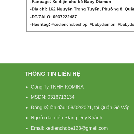
-Fanpage:
Xe điện cho bé Baby Diamon
-Địa chỉ:
162 Nguyễn Trọng Tuyển, Phường 8, Qu
-ĐT/ZALO: 0937222487
-Hashtag:
#xedienchobeshop, #babydiamon, #babyd
THÔNG TIN LIÊN HỆ
Công Ty TNHH KOMINA
MSDN: 0316713134
Đăng ký lần đầu: 08/02/2021, tại Quận Gò Vấp
Người đại diện: Đặng Duy Khánh
Email: xedienchobe123@gmail.com