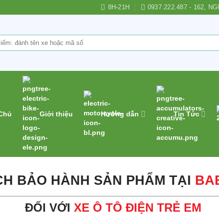
8H-21H
0937.222.487 - 162,
 Chủ
Giới thiệu
Hướng dẫn
Tin Tức
CH BẢO HÀNH SẢN PHẨM TẠI
BA
Đ
ỐI VỚI
XE Ô TÔ ĐIỆN TRẺ EM