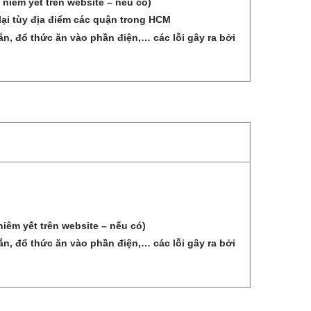
 niêm yết trên website – nếu có)
lại tùy địa điểm các quận trong HCM
, đổ thức ăn vào phần điện,… các lỗi gây ra bởi
iêm yết trên website – nếu có)
, đổ thức ăn vào phần điện,… các lỗi gây ra bởi