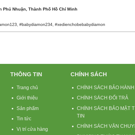
ận
Phú Nhuận, Thành Phố Hồ Chí Minh
iamon123, #babydiamon234, #xedienchobebabydiamon
THÔNG TIN
CHÍNH SÁCH
Trang chủ
CHÍNH SÁCH BẢO HÀN
Giới thiệu
CHÍNH SÁCH ĐỔI TRẢ
Sản phẩm
CHÍNH SÁCH BẢO MẬT 
TIN
Tin tức
CHÍNH SÁCH VẬN CHU
Vị trí cửa hàng