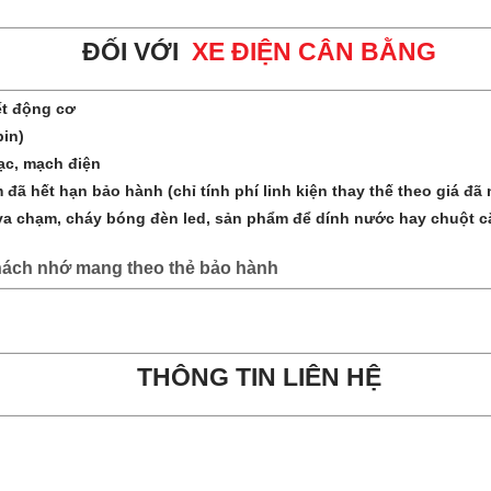
Đ
ỐI VỚI
XE ĐIỆN CÂN BẰNG
ết động cơ
pin)
ạc, mạch điện
 hết hạn bảo hành (chỉ tính phí linh kiện thay thế theo giá đã n
chạm, cháy bóng đèn led, sản phẩm để dính nước hay chuột cắn
hách nhớ mang theo thẻ bảo hành
THÔNG TIN LIÊN HỆ