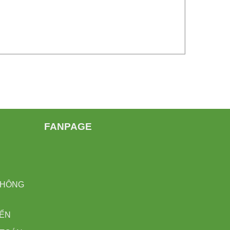
FANPAGE
H
THÔNG
YỂN