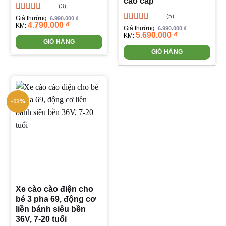
cao cấp
(3)
(5)
Được xếp
Giá thường:
6.990.000
₫
4.790.000
₫
hạng
4.67
5
KM:
Được xếp
Giá thường:
6.990.000
₫
sao
5.690.000
₫
hạng
4.80
5
KM:
GIỎ HÀNG
sao
GIỎ HÀNG
-11%
Xe cào cào điện cho
bé 3 pha 69, động cơ
liền bánh siêu bền
36V, 7-20 tuổi