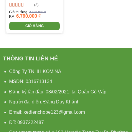
(3)
Được xếp
Giá thường:
7.590.000
₫
6.790.000
₫
hạng
5.00
5
KM:
sao
GIỎ HÀNG
THÔNG TIN LIÊN HỆ
Công Ty TNHH KOMINA
MSDN: 0316713134
Đăng ký lần đầu: 08/02/2021, tại Quận Gò Vấp
Người đại diện: Đặng Duy Khánh
Email: xedienchobe123@gmail.com
ĐT: 0937222487