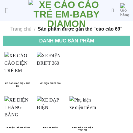
Bỏ
qua
nội
dung
Trang chủ
/
Sản phẩm được gắn thẻ “cào cào 69”
DANH MỤC SẢN PHẨM
XE CÀO CÀO ĐIỆN TRẺ
XE ĐIỆN DRIFT 360
EM
XE ĐIỆN THĂNG BẰNG
XE ĐẠP ĐIỆN
PHỤ KIỆN XE ĐIỆN
TRẺ EM