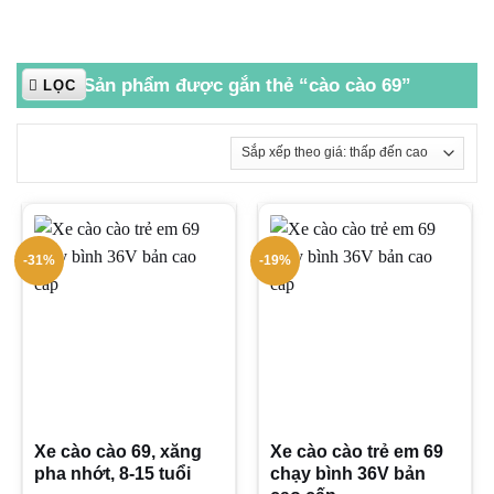
Sản phẩm được gắn thẻ “cào cào 69”
LỌC
-31%
-19%
Xe cào cào 69, xăng
Xe cào cào trẻ em 69
pha nhớt, 8-15 tuổi
chạy bình 36V bản