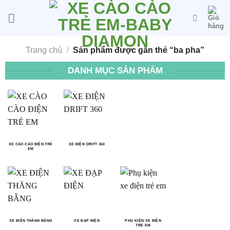
Bỏ
qua
nội
dung
Trang chủ
/
Sản phẩm được gắn thẻ “ba pha”
DANH MỤC SẢN PHẨM
XE CÀO CÀO ĐIỆN TRẺ
XE ĐIỆN DRIFT 360
EM
XE ĐIỆN THĂNG BẰNG
XE ĐẠP ĐIỆN
PHỤ KIỆN XE ĐIỆN
TRẺ EM