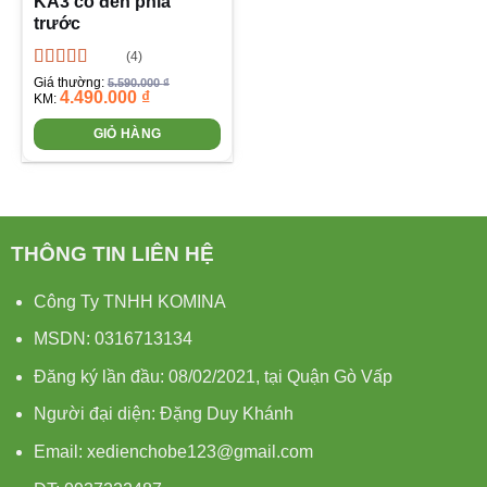
KA3 có đèn phía
trước
(4)
Được xếp
Giá thường:
5.590.000
₫
4.490.000
₫
hạng
4.75
5
KM:
sao
GIỎ HÀNG
THÔNG TIN LIÊN HỆ
Công Ty TNHH KOMINA
MSDN: 0316713134
Đăng ký lần đầu: 08/02/2021, tại Quận Gò Vấp
Người đại diện: Đặng Duy Khánh
Email: xedienchobe123@gmail.com