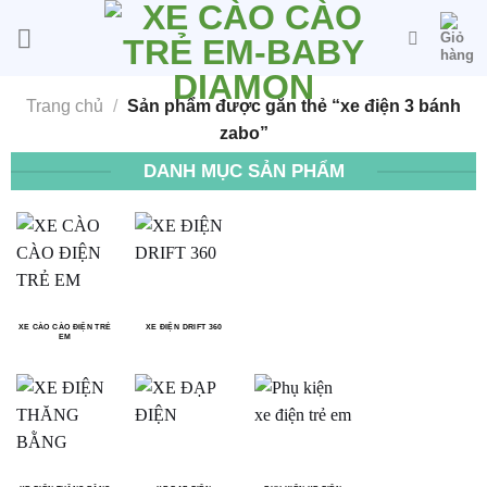
Bỏ
qua
nội
dung
Trang chủ
/
Sản phẩm được gắn thẻ “xe điện 3 bánh
zabo”
DANH MỤC SẢN PHẨM
XE CÀO CÀO ĐIỆN TRẺ
XE ĐIỆN DRIFT 360
EM