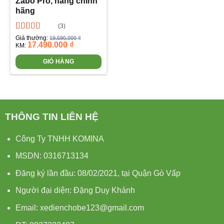
Zabo Pro, hàng chính
hãng
(3)
Được xếp
Giá thường:
19.590.000
₫
17.490.000
₫
hạng
5.00
5
KM:
sao
GIỎ HÀNG
THÔNG TIN LIÊN HỆ
Công Ty TNHH KOMINA
MSDN: 0316713134
Đăng ký lần đầu: 08/02/2021, tại Quận Gò Vấp
Người đại diện: Đặng Duy Khánh
Email: xedienchobe123@gmail.com