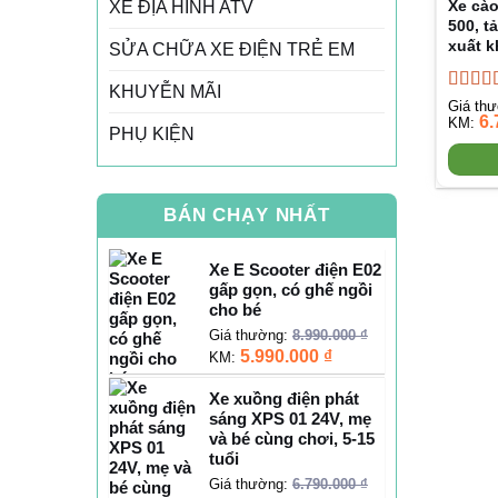
Xe cào
XE ĐỊA HÌNH ATV
500, t
xuất 
SỬA CHỮA XE ĐIỆN TRẺ EM
KHUYỄN MÃI
Được 
Giá th
6.
hạng
4
KM:
PHỤ KIỆN
5 sao
BÁN CHẠY NHẤT
Xe E Scooter điện E02
gấp gọn, có ghế ngồi
cho bé
Giá thường:
8.990.000
₫
5.990.000
₫
KM:
Xe xuồng điện phát
sáng XPS 01 24V, mẹ
và bé cùng chơi, 5-15
tuổi
Giá thường:
6.790.000
₫