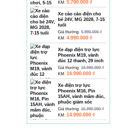
5.790.000
₫
KM:
Xe cào cào điện cho
bé 24V, MG 2028, 7-15
tuổi
Giá thường:
5.990.000
₫
4.990.000
₫
KM:
Xe đạp điện trợ lực
Phoenix M19, vành
đúc 12 thanh, 29 inch
Giá thường:
18.990.000
₫
16.990.000
₫
KM:
Xe điện trợ lực
Phoenix M16, Pin
15AH, vành mâm đúc,
phuộc giảm sóc
Giá thường:
16.990.000
₫
14.990.000
₫
KM: