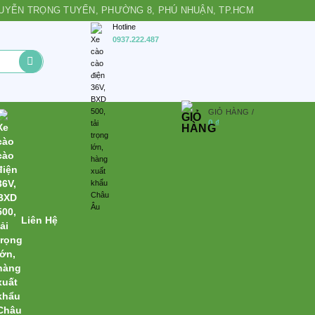
 NGUYỄN TRỌNG TUYỂN, PHƯỜNG 8, PHÚ NHUẬN, TP.HCM
Hotline
0937.222.487
GIỎ HÀNG /
0
₫
Liên Hệ