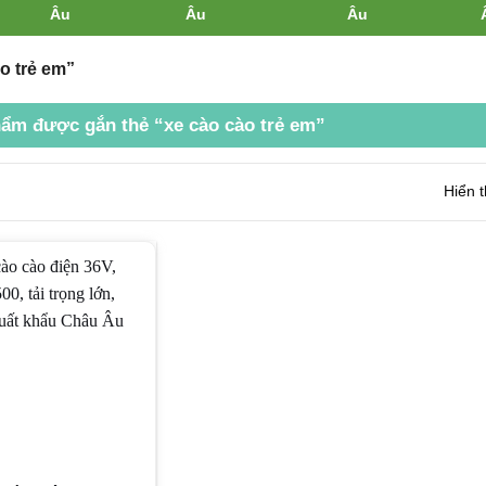
o trẻ em”
ẩm được gắn thẻ “xe cào cào trẻ em”
Hiển t