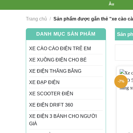
Trang chủ
/
Sản phẩm được gắn thẻ “xe cào cà
DANH MỤC SẢN PHẨM
Sản ph
XE CÀO CÀO ĐIỆN TRẺ EM
XE XUỒNG ĐIỆN CHO BÉ
XE ĐIỆN THĂNG BẰNG
-7%
XE ĐẠP ĐIỆN
XE SCOOTER ĐIỆN
XE ĐIỆN DRIFT 360
XE ĐIỆN 3 BÁNH CHO NGƯỜI
GIÀ