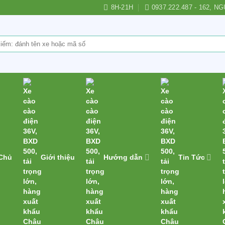
8H-21H
0937.222.487 - 162,
 Chủ
Giới thiệu
Hướng dẫn
Tin Tức