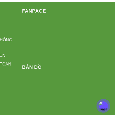
FANPAGE
H
THÔNG
YỂN
 TOÁN
BẢN ĐỒ