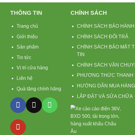
THÔNG TIN
CHÍNH SÁCH
Trang chủ
CHÍNH SÁCH BẢO HÀN
Giới thiệu
CHÍNH SÁCH ĐỔI TRẢ
Sản phẩm
CHÍNH SÁCH BẢO MẬT 
TIN
Tin tức
CHÍNH SÁCH VẬN CHU
Vị trí cửa hàng
PHƯƠNG THỨC THANH
Liên hệ
HƯỚNG DẪN MUA HÀNG
Quà tặng chính hãng
LẮP ĐẶT VÀ SỬA CHỮA