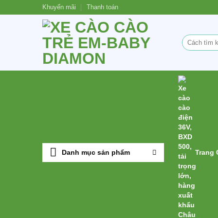
Bỏ
Khuyến mãi
Thanh toán
qua
nội
Tìm
dung
kiếm:
Danh mục sản phẩm
Trang