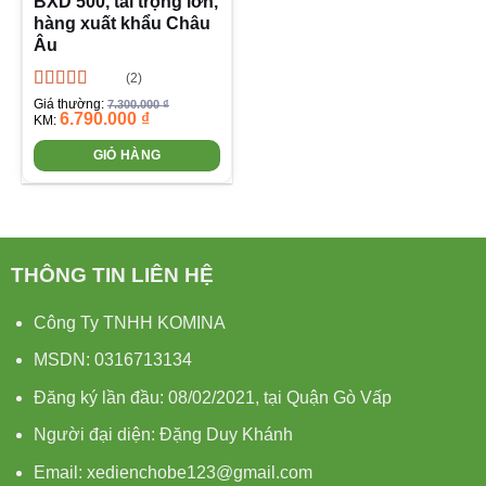
BXD 500, tải trọng lớn,
hàng xuất khẩu Châu
Âu
(2)
Được xếp
Giá thường:
7.300.000
₫
6.790.000
₫
hạng
4.50
KM:
5 sao
GIỎ HÀNG
THÔNG TIN LIÊN HỆ
Công Ty TNHH KOMINA
MSDN: 0316713134
Đăng ký lần đầu: 08/02/2021, tại Quận Gò Vấp
Người đại diện: Đặng Duy Khánh
Email: xedienchobe123@gmail.com