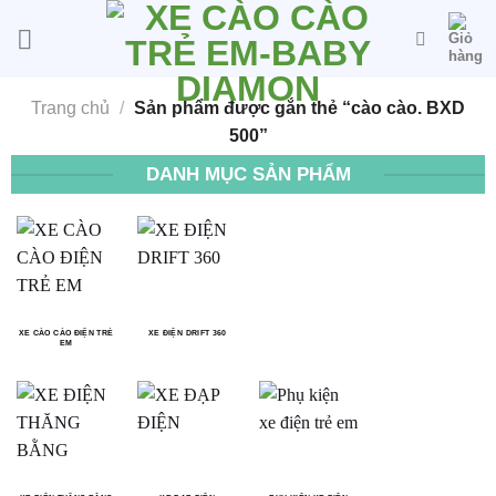
Bỏ
qua
nội
dung
Trang chủ
/
Sản phẩm được gắn thẻ “cào cào. BXD
500”
DANH MỤC SẢN PHẨM
XE CÀO CÀO ĐIỆN TRẺ
XE ĐIỆN DRIFT 360
EM