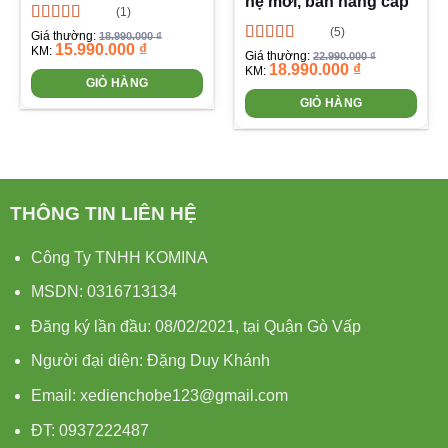
hệ mới, bản nâng cấp
(1)
(5)
Được xếp
Giá thường:
18.990.000
₫
15.990.000
₫
hạng
5.00
5
KM:
Được xếp
Giá thường:
22.990.000
₫
sao
18.990.000
₫
hạng
5.00
5
KM:
GIỎ HÀNG
sao
GIỎ HÀNG
THÔNG TIN LIÊN HỆ
Công Ty TNHH KOMINA
MSDN: 0316713134
Đăng ký lần đầu: 08/02/2021, tại Quận Gò Vấp
Người đại diện: Đặng Duy Khánh
Email: xedienchobe123@gmail.com
ĐT: 0937222487