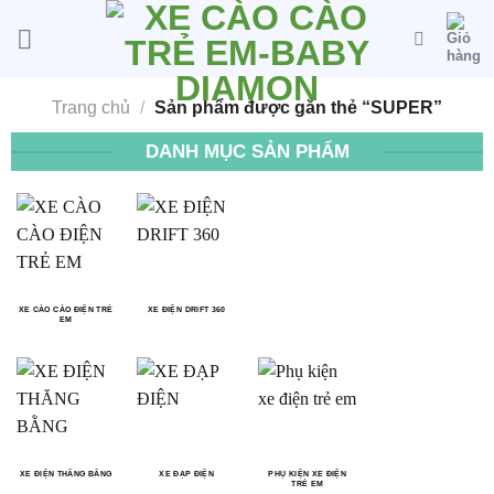
Bỏ
qua
nội
dung
Trang chủ
/
Sản phẩm được gắn thẻ “SUPER”
DANH MỤC SẢN PHẨM
XE CÀO CÀO ĐIỆN TRẺ
XE ĐIỆN DRIFT 360
EM
XE ĐIỆN THĂNG BẰNG
XE ĐẠP ĐIỆN
PHỤ KIỆN XE ĐIỆN
TRẺ EM