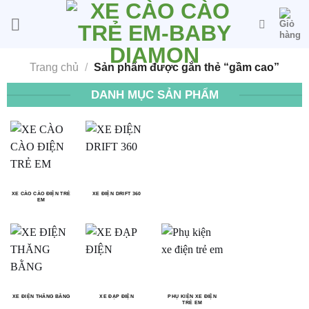
Bỏ
qua
nội
dung
Trang chủ
/
Sản phẩm được gắn thẻ “gầm cao”
DANH MỤC SẢN PHẨM
XE CÀO CÀO ĐIỆN TRẺ
XE ĐIỆN DRIFT 360
EM
XE ĐIỆN THĂNG BẰNG
XE ĐẠP ĐIỆN
PHỤ KIỆN XE ĐIỆN
TRẺ EM