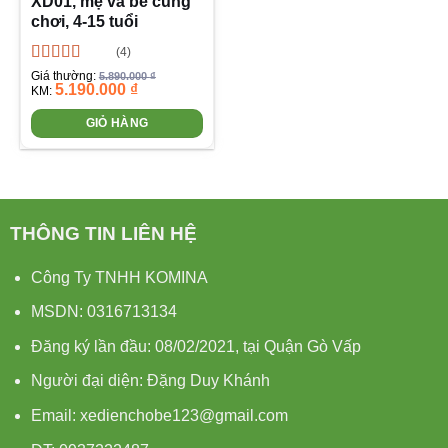
XD01, mẹ và bé cùng
chơi, 4-15 tuổi
(4)
Được xếp
Giá thường:
5.890.000
₫
5.190.000
₫
hạng
5.00
5
KM:
sao
GIỎ HÀNG
THÔNG TIN LIÊN HỆ
Công Ty TNHH KOMINA
MSDN: 0316713134
Đăng ký lần đầu: 08/02/2021, tại Quận Gò Vấp
Người đại diện: Đặng Duy Khánh
Email: xedienchobe123@gmail.com